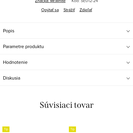
Značka:
Mr.White
Kód:
SE012-24
Opýtať sa
Strážiť
Zdieľať
Popis
Parametre produktu
Hodnotenie
Diskusia
Súvisiaci tovar
Tip
Tip