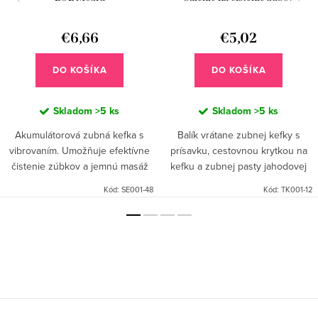
€6,66
€5,02
DO KOŠÍKA
DO KOŠÍKA
Skladom
>5 ks
Skladom
>5 ks
Akumulátorová zubná kefka s
Balík vrátane zubnej kefky s
vibrovaním. Umožňuje efektívne
prísavku, cestovnou krytkou na
čistenie zúbkov a jemnú masáž
kefku a zubnej pasty jahodovej
ďasien.
chuti 25 ml.
Kód:
SE001-48
Kód:
TK001-12