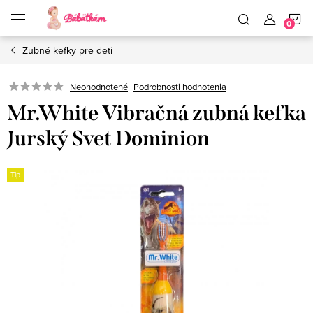
Prejsť
N
na
obsah
Zubné kefky pre deti
K
Neohodnotené
Podrobnosti hodnotenia
Mr.White Vibračná zubná kefka
Jurský Svet Dominion
Tip