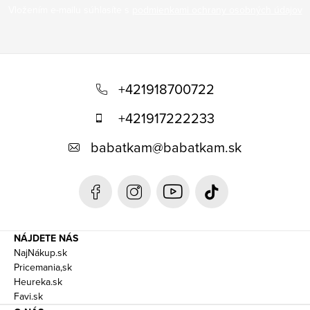
Vložením e-mailu súhlasíte s
podmienkami ochrany osobných údajov
Z
á
+421918700722
p
+421917222233
ä
babatkam
@
babatkam.sk
t
i
e
NÁJDETE NÁS
NajNákup.sk
Pricemania,sk
Heureka.sk
Favi.sk