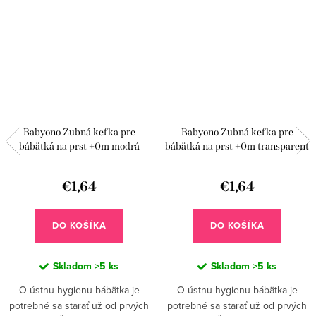
Babyono Zubná kefka pre
Babyono Zubná kefka pre
bábätká na prst +0m modrá
bábätká na prst +0m transparent
€1,64
€1,64
DO KOŠÍKA
DO KOŠÍKA
Skladom
>5 ks
Skladom
>5 ks
O ústnu hygienu bábätka je
O ústnu hygienu bábätka je
potrebné sa starať už od prvých
potrebné sa starať už od prvých