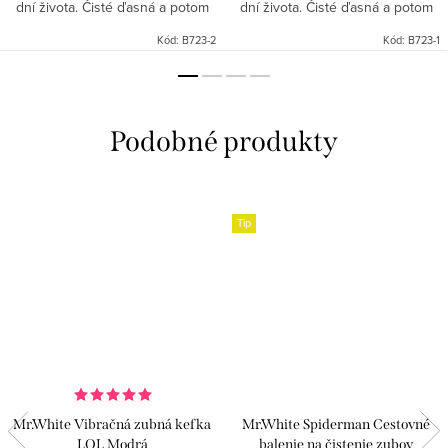
dní života. Čisté ďasná a potom
dní života. Čisté ďasná a potom
prvé mliečne zuby sú jednou z
prvé mliečne zuby sú jednou z
Kód:
B723-2
Kód:
B723-1
podmienok zdravého chrupu.
podmienok zdravého chrupu.
Najlepším riešením a...
Najlepším riešením a...
Tip
Mr.White Vibračná zubná kefka
Mr.White Spiderman Cestovné
LOL Modrá
balenie na čistenie zubov