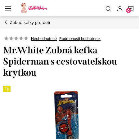
Prejsť
N
na
obsah
Zubné kefky pre deti
K
Neohodnotené
Podrobnosti hodnotenia
Mr.White Zubná kefka
Spiderman s cestovateľskou
krytkou
Tip