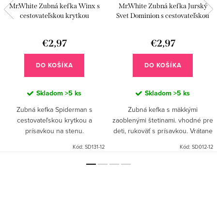
Mr.White Zubná kefka Winx s
Mr.White Zubná kefka Jurský
cestovateľskou krytkou
Svet Dominion s cestovateľskou
krytkou
€2,97
€2,97
DO KOŠÍKA
DO KOŠÍKA
Skladom
>5 ks
Skladom
>5 ks
Zubná kefka Spiderman s
Zubná kefka s mäkkými
cestovateľskou krytkou a
zaoblenými štetinami. vhodné pre
prísavkou na stenu.
deti, rukoväť s prísavkou. Vrátane
cestovateľskej krytky.
Kód:
SD131-12
Kód:
SD012-12