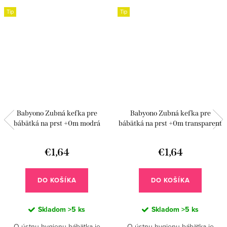
Tip
Tip
Babyono Zubná kefka pre
Babyono Zubná kefka pre
bábätká na prst +0m modrá
bábätká na prst +0m transparent
€1,64
€1,64
DO KOŠÍKA
DO KOŠÍKA
Skladom
>5 ks
Skladom
>5 ks
O ústnu hygienu bábätka je
O ústnu hygienu bábätka je