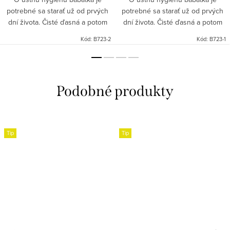
potrebné sa starať už od prvých
potrebné sa starať už od prvých
dní života. Čisté ďasná a potom
dní života. Čisté ďasná a potom
prvé mliečne zuby sú jednou z
prvé mliečne zuby sú jednou z
Kód:
B723-2
Kód:
B723-1
podmienok zdravého chrupu.
podmienok zdravého chrupu.
Najlepším riešením a...
Najlepším riešením a...
Tip
Tip