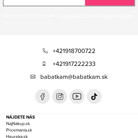
Vložením e-mailu súhlasíte s
podmienkami ochrany osobných údajov
Z
á
+421918700722
p
+421917222233
ä
babatkam
@
babatkam.sk
t
i
e
NÁJDETE NÁS
NajNákup.sk
Pricemania,sk
Heureka.sk