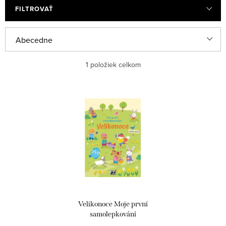
FILTROVAŤ
R
Abecedne
a
Najlacnejšie
1
položiek celkom
d
e
Najdrahšie
V
n
ý
Najpredávanejšie
i
p
e
i
p
s
r
p
o
r
d
Velikonoce Moje první
o
u
samolepkování