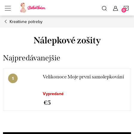
Prejsť
N
na
obsah
Kreatívne potreby
K
Nálepkové zošity
Najpredávanejšie
Velikonoce Moje první samolepkování
Vypredané
€5