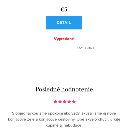
d
k
u
€5
t
k
o
DETAIL
t
v
o
Vypredané
v
Kód:
3530-3
O
v
l
á
Posledné hodnotenie
d
a
c
S objednavkou sme spokojni ako vzdy, skusali sme aj nove
i
konjacove zele a konjacove cestoviny. Obe skvelo chutili, urcite
e
kupime aj nabuduce.