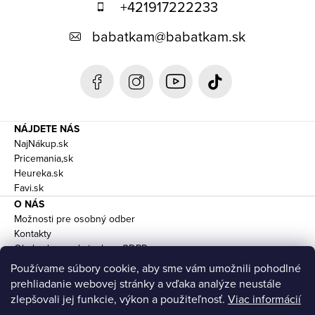
+421917222233
ä
babatkam
@
babatkam.sk
t
i
e
NÁJDETE NÁS
NajNákup.sk
Pricemania,sk
Heureka.sk
Favi.sk
O NÁS
Možnosti pre osobný odber
Kontakty
Obchodne podmienky a GDPR
Doprava
Používame súbory cookie, aby sme vám umožnili pohodlné
prehliadanie webovej stránky a vďaka analýze neustále
zlepšovali jej funkcie, výkon a použiteľnosť.
Viac informácií