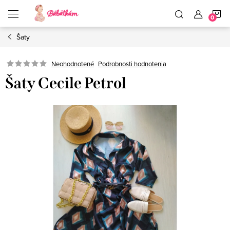
Prejsť
N
na
obsah
Šaty
K
Neohodnotené
Podrobnosti hodnotenia
Šaty Cecile Petrol