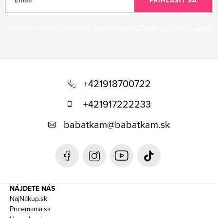
Email
PRIHLÁSIŤ SA
Vložením e-mailu súhlasíte s
podmienkami ochrany osobných údajov
Z
á
+421918700722
p
+421917222233
ä
babatkam
@
babatkam.sk
t
i
e
NÁJDETE NÁS
NajNákup.sk
Pricemania,sk