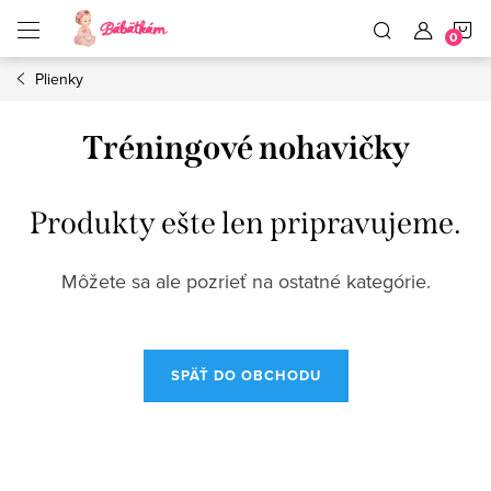
Prejsť
N
na
obsah
Plienky
K
Tréningové nohavičky
Produkty ešte len pripravujeme.
Môžete sa ale pozrieť na ostatné kategórie.
SPÄŤ DO OBCHODU