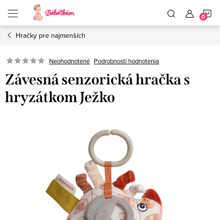
Prejsť
N
na
obsah
Hračky pre najmenších
K
Neohodnotené
Podrobnosti hodnotenia
Závesná senzorická hračka s
hryzátkom Ježko