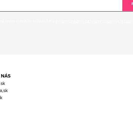
ožením e-mailu súhlasíte s
podmienkami ochrany osobných úda
 NÁS
.sk
a,sk
k