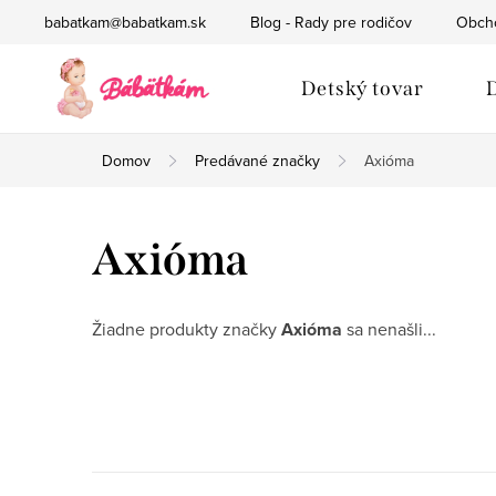
Prejsť
babatkam@babatkam.sk
Blog - Rady pre rodičov
Obch
na
obsah
Detský tovar
D
Domov
Predávané značky
Axióma
Axióma
Žiadne produkty značky
Axióma
sa nenašli...