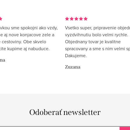
vkou sme spokojni ako vzdy,
Vsetko super, pripravenie objed
me aj nove konjacove zele a
vyzdvihnutiu bolo velmi rychle.
 cestoviny. Obe skvelo
Objednany tovar je kvalitne
rcite kupime aj nabuduce.
spracovany a sme s nim velmi sp
Dakujeme.
ina
Zuzana
Odoberať newsletter