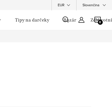
u
EUR
Slovenčina
NÁKU
y
Tipy na darčeky
Bazár
Zdravotní
KOŠÍ