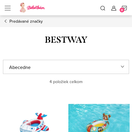
Prejsť
N
na
obsah
Predávané značky
K
BESTWAY
R
Abecedne
a
Najlacnejšie
4
položiek celkom
d
e
Najdrahšie
V
n
ý
Najpredávanejšie
i
p
e
i