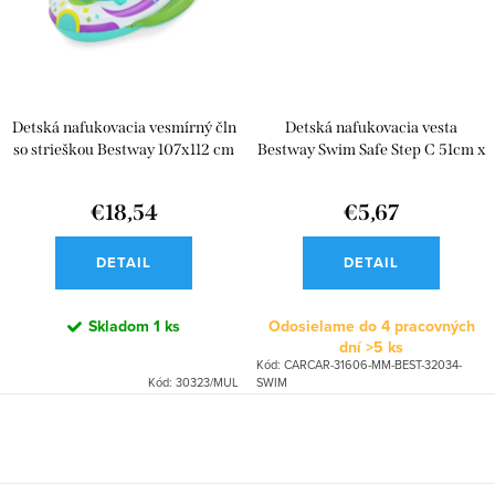
Detská nafukovacia vesmírný čln
Detská nafukovacia vesta
so strieškou Bestway 107x112 cm
Bestway Swim Safe Step C 51cm x
46cm
€18,54
€5,67
DETAIL
DETAIL
Skladom
1 ks
Odosielame do 4 pracovných
dní
>5 ks
Kód:
CARCAR-31606-MM-BEST-32034-
Kód:
30323/MUL
SWIM
O
v