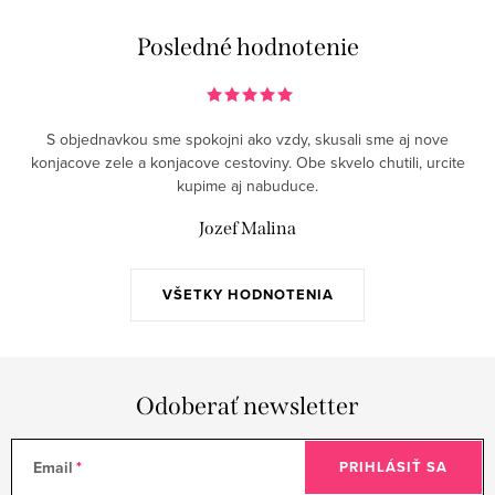
l
á
Posledné hodnotenie
d
a
c
S objednavkou sme spokojni ako vzdy, skusali sme aj nove
i
konjacove zele a konjacove cestoviny. Obe skvelo chutili, urcite
e
kupime aj nabuduce.
p
Jozef Malina
r
v
k
VŠETKY HODNOTENIA
y
v
ý
Odoberať newsletter
p
i
s
Email
PRIHLÁSIŤ SA
u