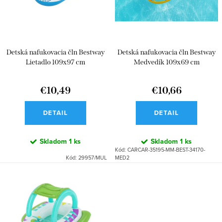
p
s
r
p
o
r
d
Detská nafukovacia čln Bestway
Detská nafukovacia čln Bestway
o
u
Lietadlo 109x97 cm
Medvedík 109x69 cm
d
k
u
€10,49
€10,66
t
k
o
DETAIL
DETAIL
t
v
o
Skladom
1 ks
Skladom
1 ks
Kód:
CARCAR-35195-MM-BEST-34170-
v
Kód:
29957/MUL
MED2