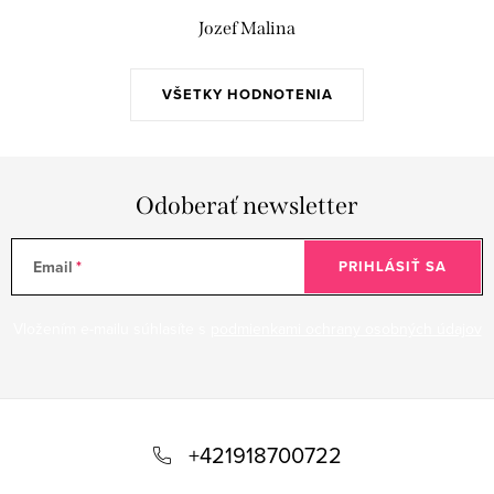
Jozef Malina
VŠETKY HODNOTENIA
Odoberať newsletter
Email
PRIHLÁSIŤ SA
Vložením e-mailu súhlasíte s
podmienkami ochrany osobných údajov
Z
á
+421918700722
p