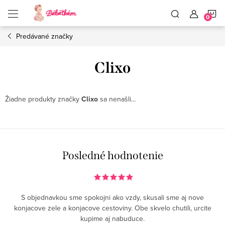
Prejsť
N
na
obsah
Predávané značky
K
Clixo
Žiadne produkty značky
Clixo
sa nenašli...
Posledné hodnotenie
S objednavkou sme spokojni ako vzdy, skusali sme aj nove
konjacove zele a konjacove cestoviny. Obe skvelo chutili, urcite
kupime aj nabuduce.