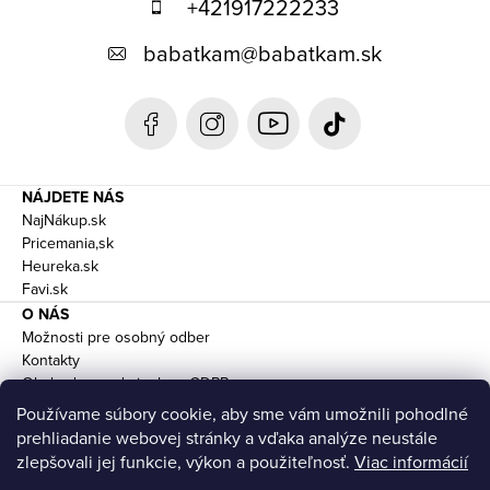
+421917222233
ä
babatkam
@
babatkam.sk
t
i
e
NÁJDETE NÁS
NajNákup.sk
Pricemania,sk
Heureka.sk
Favi.sk
O NÁS
Možnosti pre osobný odber
Kontakty
Obchodne podmienky a GDPR
Doprava
Používame súbory cookie, aby sme vám umožnili pohodlné
prehliadanie webovej stránky a vďaka analýze neustále
zlepšovali jej funkcie, výkon a použiteľnosť.
Viac informácií