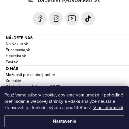
t
i
e
NÁJDETE NÁS
NajNákup.sk
Pricemania,sk
Heureka.sk
Favi.sk
O NÁS
Možnosti pre osobný odber
Kontakty
Obchodne podmienky a GDPR
Doprava
Používame súbory cookie, aby sme vám umožnili pohodlné
prehliadanie webovej stránky a vďaka analýze neustále
zlepšovali jej funkcie, výkon a použiteľnosť.
Viac informácií
Nastavenie
Copyright 2026
Bábätkám.sk
. Všetky práva vyhradené.
Upraviť