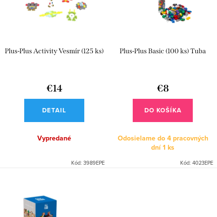
p
s
r
p
o
r
d
Plus-Plus Activity Vesmír (125 ks)
Plus-Plus Basic (100 ks) Tuba
o
u
d
k
u
€14
€8
t
k
o
DETAIL
DO KOŠÍKA
t
v
o
Vypredané
Odosielame do 4 pracovných
dní
1 ks
v
Kód:
3989EPE
Kód:
4023EPE