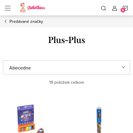
Prejsť
N
na
obsah
Predávané značky
K
Plus-Plus
R
Abecedne
a
Najlacnejšie
19
položiek celkom
d
e
Najdrahšie
V
n
ý
Najpredávanejšie
i
p
e
i