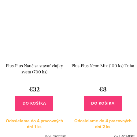
Plus-Plus Nauč sa stavať vlajky
Plus-Plus Neon Mix (100 ks) Tuba
sveta (700 ks)
€32
€8
DO KOŠÍKA
DO KOŠÍKA
Odosielame do 4 pracovných
Odosielame do 4 pracovných
dní
1 ks
dní
2 ks
Kód:
3932EPE
Kód:
4024EPE