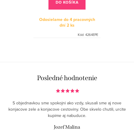
DO KOŠÍKA
Odosielame do 4 pracovných
dní
2 ks
Kód:
4264EPE
O
v
l
á
Posledné hodnotenie
d
a
c
S objednavkou sme spokojni ako vzdy, skusali sme aj nove
i
konjacove zele a konjacove cestoviny. Obe skvelo chutili, urcite
e
kupime aj nabuduce.
p
Jozef Malina
r