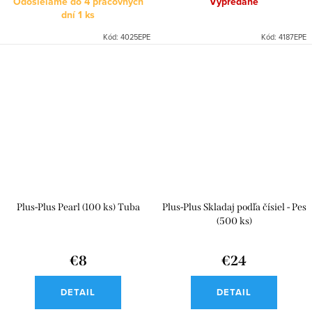
Odosielame do 4 pracovných
Vypredané
dní
1 ks
Kód:
4025EPE
Kód:
4187EPE
Plus-Plus Pearl (100 ks) Tuba
Plus-Plus Skladaj podľa čísiel - Pes
(500 ks)
€8
€24
DETAIL
DETAIL