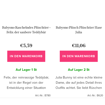
Babyono Raschelndes Plüschtier -
Babyono Plüsch Plüschtier Hase
Felix der saubere Teddybär
Julia
€5,59
€11,06
IN DEN WARENKORB
IN DEN WARENKORB
Auf Lager
1 St
Auf Lager
2 St
Felix, der reinrassige Teddybär,
Julia Bunny ist eine echte kleine
ist in der Regel von der
Dame, die auf jedes Detail ihres
Entwicklung einer Situation
Outfits achtet. Sie liebt Rüschen
überrascht, passt sich aber sehr
und alle Schattierungen von
Art.-Nr.:
B780
Art.-Nr.:
B620
gut an seine Umgebung an. Auf
Rosa. Mit ihrem schönen
diese Weise können neue...
Aussehen ermutigt Julia...