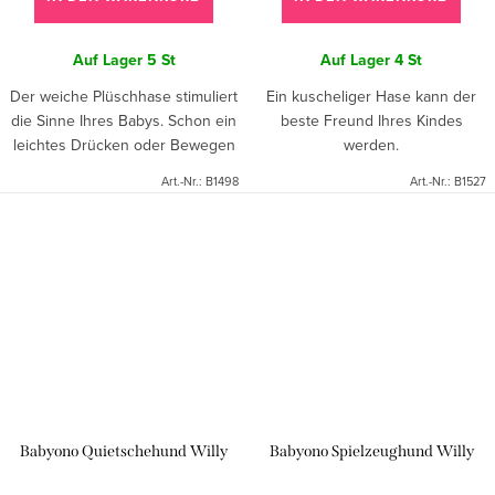
Auf Lager
5 St
Auf Lager
4 St
Der weiche Plüschhase stimuliert
Ein kuscheliger Hase kann der
die Sinne Ihres Babys. Schon ein
beste Freund Ihres Kindes
leichtes Drücken oder Bewegen
werden.
verursacht ein leises Geräusch
Art.-Nr.:
B1498
Art.-Nr.:
B1527
und es rasselt.
Babyono Quietschehund Willy
Babyono Spielzeughund Willy