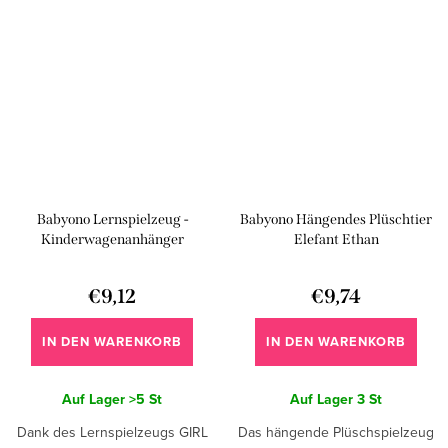
einfach am Autositz oder
einfach am Autositz oder...
Kinderwagen...
Babyono Lernspielzeug -
Babyono Hängendes Plüschtier
Kinderwagenanhänger
Elefant Ethan
GARDENER - kleines Mädchen
€9,12
€9,74
IN DEN WARENKORB
IN DEN WARENKORB
Auf Lager
>5 St
Auf Lager
3 St
Dank des Lernspielzeugs GIRL
Das hängende Plüschspielzeug