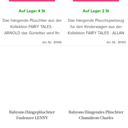
Auf Lager
4 St
Auf Lager
2 St
Das hängende Plüschtier aus der
Das hängende Plüschspielzeug
Kollektion FAIRY TALES -
für den Kinderwagen aus der
ARNOLD das Gürteltier wird Ihr
Kollektion FAIRY TALES - ALLAN
Kind in eine vielfältige Welt von
die Ameise wird Ihr Kind in eine
Art.-Nr.:
B1416
Art.-Nr.:
B1415
Farben, Geräuschen und Formen
vielfältige Welt von Farben,
einführen. Dank des...
Geräuschen und Formen...
Babyono Hängeplüschtier
Babyono Hängendes Plüschtier
Faulenzer LENNY
Chamäleon Charles