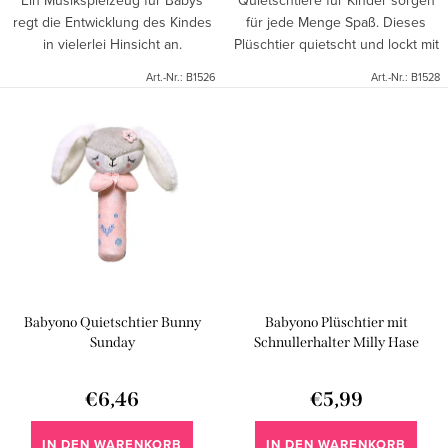
Ein Musikspielzeug für Babys
Quietschtiere für Kinder sorgen
regt die Entwicklung des Kindes
für jede Menge Spaß. Dieses
t
in vielerlei Hinsicht an.
Plüschtier quietscht und lockt mit
e
verschiedenen Farben und
Art.-Nr.:
B1526
Art.-Nr.:
B1528
Texturen von Materialien.
Babyono Quietschtier Bunny
Babyono Plüschtier mit
Sunday
Schnullerhalter Milly Hase
€6,46
€5,99
IN DEN WARENKORB
IN DEN WARENKORB