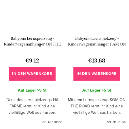
Babyono Lernspielzeug -
Babyono Lernspielzeug -
Kinderwagenanhänger ON THE
Kinderwagenanhänger I AM ON
FARM
THE ROAD
€9,12
€13,68
IN DEN WARENKORB
IN DEN WARENKORB
Auf Lager
>5 St
Auf Lager
>5 St
Dank des Lernspielzeugs NA
Mit dem Lernspielzeug SOM ON
FARME lernt Ihr Kind eine
THE ROAD lernt Ihr Kind eine
vielfältige Welt aus Farben,
vielfältige Welt aus Farben,
Klängen und Formen kennen.
Klängen und Formen kennen.
Art.-Nr.:
B1488
Art.-Nr.:
B1487
Befestigen Sie das Spielzeug
Befestigen Sie das Spielzeug