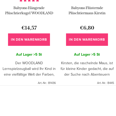
Babyono Hängende
Babyono Flüsternde
Plüschtierkugel WOODLAND
Plüschtiermaus Kirstin
€14,57
€6,80
IN DEN WARENKORB
IN DEN WARENKORB
Auf Lager
>5 St
Auf Lager
>5 St
Der WOODLAND
Kirsten, die raschelnde Maus, ist
Lernspielzeugball wird Ihr Kind in
für kleine Kinder gedacht, die auf
eine vielfältige Welt der Farben,
der Suche nach Abenteuern
Klänge und Formen einführen.
sind. Ihr fröhlicher gelber Schal
Art.-Nr.:
B1436
Art.-Nr.:
B445
Dank des universellen
und ihre langen, neugierigen
Kunststoffgriffs ist er für jede Art
Pfoten machen sie...
von...