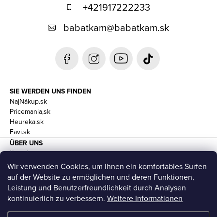
ß
+421917222233
z
babatkam
@
babatkam.sk
e
i
l
e
SIE WERDEN UNS FINDEN
NajNákup.sk
Pricemania,sk
Heureka.sk
Favi.sk
ÜBER UNS
Kontakte
Geschäftsbedingungen und DSGVO
Wir verwenden Cookies, um Ihnen ein komfortables Surfen
Transport
auf der Website zu ermöglichen und deren Funktionen,
Leistung und Benutzerfreundlichkeit durch Analysen
kontinuierlich zu verbessern.
Weitere Informationen