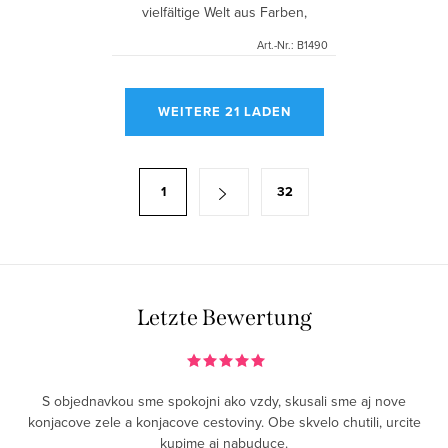
vielfältige Welt aus Farben,
Klängen und Formen kennen.
Art.-Nr.:
B1490
Befestigen Sie das Spielzeug
einfach am Autositz oder
S
Kinderwagen und...
WEITERE 21 LADEN
t
e
u
P
1
32
e
a
r
g
e
i
l
n
e
i
Letzte Bewertung
m
e
e
r
n
u
S objednavkou sme spokojni ako vzdy, skusali sme aj nove
t
n
konjacove zele a konjacove cestoviny. Obe skvelo chutili, urcite
e
kupime aj nabuduce.