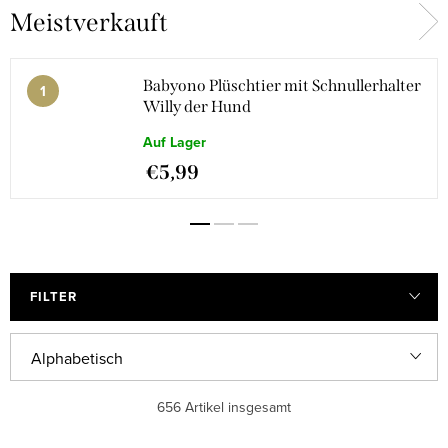
Meistverkauft
Brettspiele
Kontrastreiches Spielzeug
Kinderzimmer
Logische Spiele
Babyono Plüschtier mit Schnullerhalter
Willy der Hund
Auf Lager
Puzzles
Magna-Steine®
€5,99
Montessori-Spielzeug
Blöcke und Bauklötze
Naturwissenschaftliche Sets
Outdoor-Spielzeug
FILTER
Küchengeräte, Kochgeschirr,
Plüschtiere
P
Lebensmittel
Alphabetisch
r
Spielzeugeisenbahnen und
Puzzles und Hämmer
Günstigste
656
Artikel insgesamt
o
Gleise
d