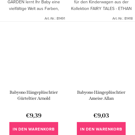
GARDEN lernt Ihr Baby eine
für den Kinderwagen aus der
vielfältige Welt aus Farben,
Kollektion FAIRY TALES - ETHAN
Klängen und Formen kennen.
der Elefant wird Ihr Kind in eine
Art.-Nr.:
B1491
Art.-Nr.:
B1418
Befestigen Sie das Spielzeug
vielfältige Welt der Farben,
einfach am Autositz oder
Klänge und Formen...
Kinderwagen...
Babyono Hängeplüschtier
Babyono Hängeplüschtier
Gürteltier Arnold
Ameise Allan
€9,39
€9,03
IN DEN WARENKORB
IN DEN WARENKORB