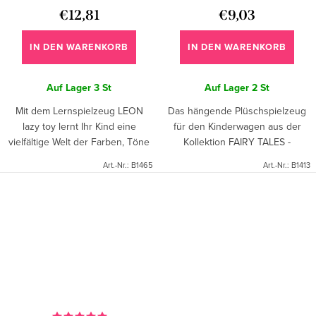
€12,81
€9,03
IN DEN WARENKORB
IN DEN WARENKORB
Auf Lager
3 St
Auf Lager
2 St
Mit dem Lernspielzeug LEON
Das hängende Plüschspielzeug
lazy toy lernt Ihr Kind eine
für den Kinderwagen aus der
vielfältige Welt der Farben, Töne
Kollektion FAIRY TALES -
und Formen kennen. Dank des
CHAMELEON CHARLES wird Ihr
Art.-Nr.:
B1465
Art.-Nr.:
B1413
universellen Kunststoffgriffs ist
Kind in eine vielfältige Welt der
es für jede Art von...
Farben, Klänge und Formen...