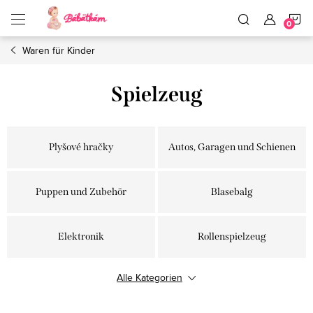
Zum
W
Inhalt
springen
Waren für Kinder
Spielzeug
Plyšové hračky
Autos, Garagen und Schienen
Puppen und Zubehör
Blasebalg
Elektronik
Rollenspielzeug
Alle Kategorien
Rasseln und Beißringe
Bücher