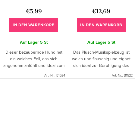
€5,99
€12,69
IN DEN WARENKORB
IN DEN WARENKORB
Auf Lager
5 St
Auf Lager
5 St
Dieser bezaubernde Hund hat
Das Plüsch-Musikspielzeug ist
ein weiches Fell, das sich
weich und flauschig und eignet
angenehm anfühlt und ideal zum
sich ideal zur Beruhigung des
Kuscheln und Trösten ist.
Babys.
Art.-Nr.:
B1524
Art.-Nr.:
B1522