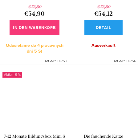
€73,80
€73,80
€54,90
€54,12
IN DEN WARENKORB
DETAIL
Odosielame do 4 pracovných
Ausverkauft
dní
5 St
Art.-Nr.:
TK753
Art.-Nr.:
TK754
-9 %
7-12 Monate Bildungsbox Mini 6
Die fauchende Katze