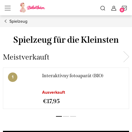
Zum
W
Inhalt
springen
Spielzeug
Spielzeug für die Kleinsten
Meistverkauft
Interaktívny fotoaparát (BIO)
Ausverkauft
€17,95