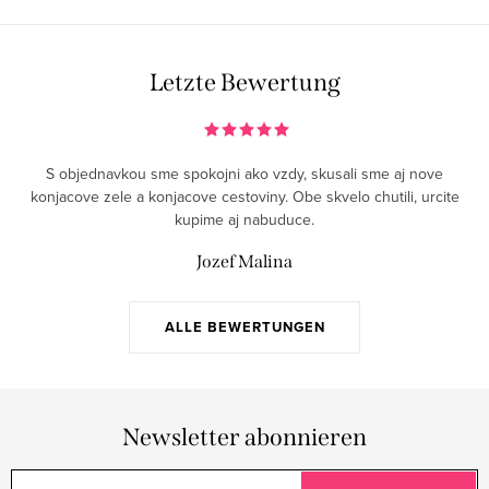
t
e
u
Letzte Bewertung
e
r
e
S objednavkou sme spokojni ako vzdy, skusali sme aj nove
l
konjacove zele a konjacove cestoviny. Obe skvelo chutili, urcite
e
kupime aj nabuduce.
m
Jozef Malina
e
n
t
ALLE BEWERTUNGEN
e
d
e
Newsletter abonnieren
r
L