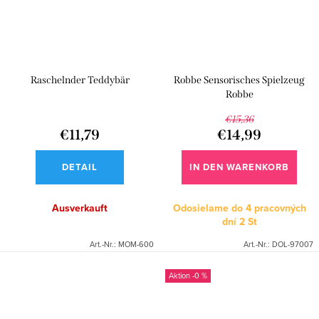
Raschelnder Teddybär
Robbe Sensorisches Spielzeug
Robbe
€15,36
€11,79
€14,99
DETAIL
IN DEN WARENKORB
Ausverkauft
Odosielame do 4 pracovných
dní
2 St
Art.-Nr.:
MOM-600
Art.-Nr.:
DOL-97007
-0 %