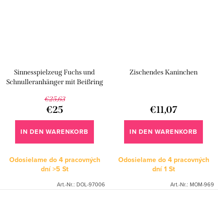
Sinnesspielzeug Fuchs und
Zischendes Kaninchen
Schnulleranhänger mit Beißring
€25,63
€25
€11,07
IN DEN WARENKORB
IN DEN WARENKORB
Odosielame do 4 pracovných
Odosielame do 4 pracovných
dní
>5 St
dní
1 St
Art.-Nr.:
DOL-97006
Art.-Nr.:
MOM-969
S