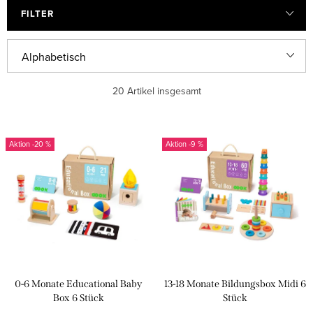
FILTER
P
Alphabetisch
r
Günstigste
20
Artikel insgesamt
o
d
Teuerste
L
u
-20 %
-9 %
i
Meistverkauft
k
s
t
t
s
e
o
d
r
e
t
0-6 Monate Educational Baby
13-18 Monate Bildungsbox Midi 6
r
i
Box 6 Stück
Stück