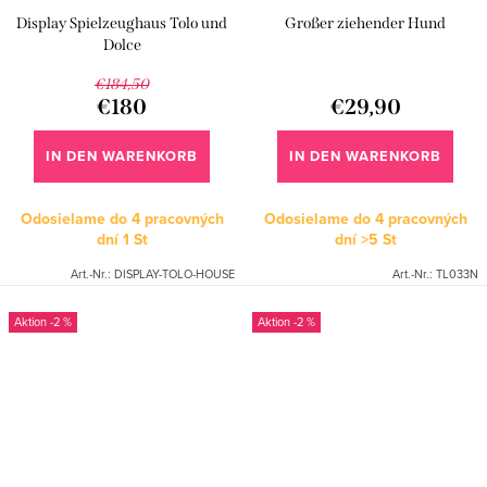
Display Spielzeughaus Tolo und
Großer ziehender Hund
Dolce
€184,50
€180
€29,90
IN DEN WARENKORB
IN DEN WARENKORB
Odosielame do 4 pracovných
Odosielame do 4 pracovných
dní
1 St
dní
>5 St
Art.-Nr.:
DISPLAY-TOLO-HOUSE
Art.-Nr.:
TL033N
-2 %
-2 %