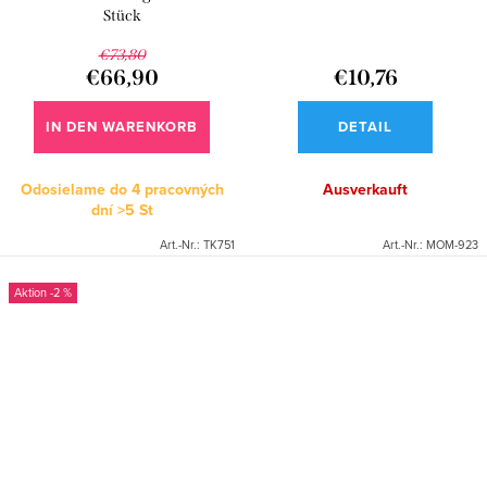
Stück
€73,80
€66,90
€10,76
IN DEN WARENKORB
DETAIL
Odosielame do 4 pracovných
Ausverkauft
dní
>5 St
Art.-Nr.:
TK751
Art.-Nr.:
MOM-923
-2 %