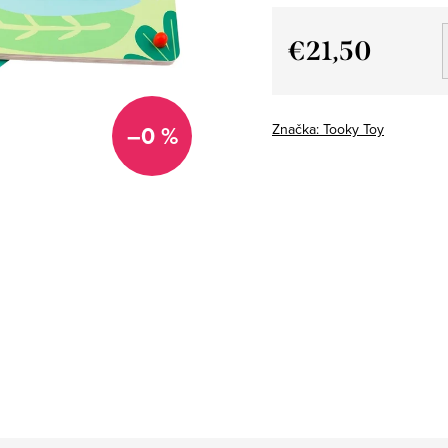
€21,50
Jednotková
cena:
–0 %
Značka:
Tooky Toy