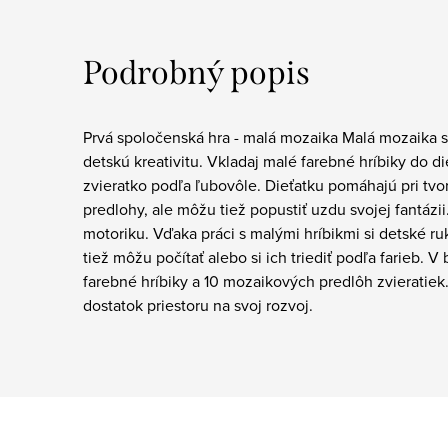
Podrobný popis
Prvá spoločenská hra - malá mozaika Malá mozaika s 
detskú kreativitu. Vkladaj malé farebné hríbiky do di
zvieratko podľa ľubovôle. Dieťatku pomáhajú pri tvo
predlohy, ale môžu tiež popustiť uzdu svojej fantázi
motoriku. Vďaka práci s malými hríbikmi si detské ruk
tiež môžu počítať alebo si ich triediť podľa farieb.
farebné hríbiky a 10 mozaikových predlôh zvieratiek.
dostatok priestoru na svoj rozvoj.