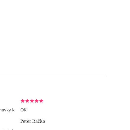
navky k
OK
Peter Račko