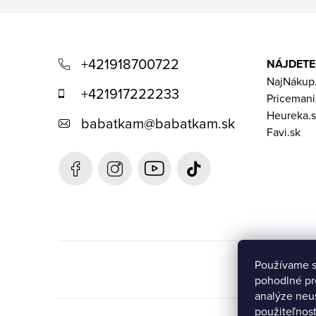
Z
á
+421918700722
NÁJDETE
p
NajNákup
+421917222233
Pricemani
ä
Heureka.s
babatkam
@
babatkam.sk
t
Favi.sk
i
e
Používame s
pohodlné pr
analýze neus
použiteľnos