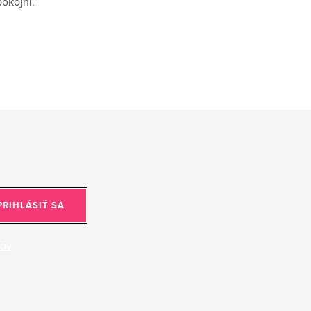
okojni.
PRIHLÁSIŤ SA
jov