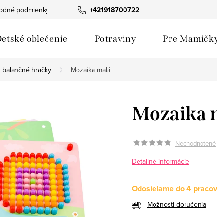
odné podmienky
Fotogaléria produktov
+421918700722
Hodnotenie obchod
etské oblečenie
Potraviny
Pre Mamičk
a balančné hračky
Mozaika malá
Mozaika 
Neohodnotené
Detailné informácie
Odosielame do 4 pracov
Možnosti doručenia