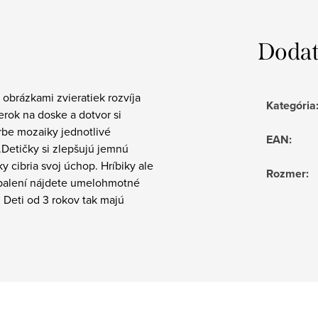
Dodat
obrázkami zvieratiek rozvíja
Kategória
erok na doske a dotvor si
rbe mozaiky jednotlivé
EAN
:
i.Detičky si zlepšujú jemnú
y cibria svoj úchop. Hríbiky ale
Rozmer
:
 V balení nájdete umelohmotné
 Deti od 3 rokov tak majú