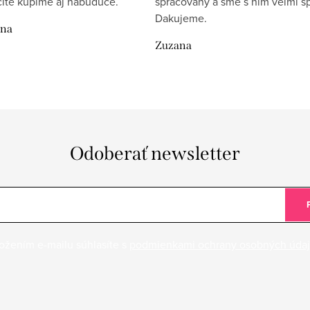
rcite kupime aj nabuduce.
spracovany a sme s nim velmi sp
Dakujeme.
ina
Zuzana
Odoberať newsletter
ožením e-mailu súhlasíte s
podmienkami ochrany osobných úda