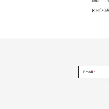
chutili, u
Jozef Mal
Email
Vl