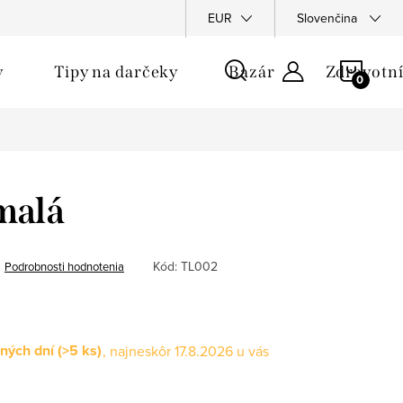
u
EUR
Slovenčina
NÁKU
y
Tipy na darčeky
Bazár
Zdravotní
KOŠÍ
malá
Kód:
TL002
Podrobnosti hodnotenia
ných dní
(>5 ks)
17.8.2026