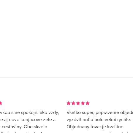
vkou sme spokojni ako vzdy,
Vsetko super, pripravenie objed
me aj nove konjacove zele a
vyzdvihnutiu bolo velmi rychle.
 cestoviny. Obe skvelo
Objednany tovar je kvalitne