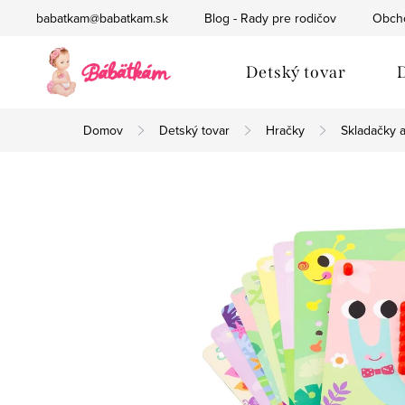
Prejsť
babatkam@babatkam.sk
Blog - Rady pre rodičov
Obch
na
obsah
Detský tovar
D
Domov
Detský tovar
Hračky
Skladačky 