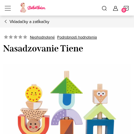
Prejsť
N
na
obsah
Vkladačky a zatĺkačky
K
Neohodnotené
Podrobnosti hodnotenia
Nasadzovanie Tiene