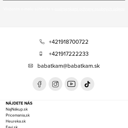
Vložením e-mailu súhlasíte s
podmienkami ochrany osobných údajov
Z
á
+421918700722
p
+421917222233
ä
babatkam
@
babatkam.sk
t
i
e
NÁJDETE NÁS
NajNákup.sk
Pricemania,sk
Heureka.sk
Favi.sk