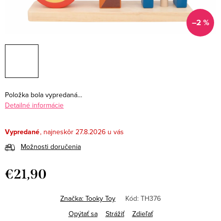
–2 %
Položka bola vypredaná…
Detailné informácie
Vypredané
27.8.2026
Možnosti doručenia
€21,90
Jednotková
cena:
Značka:
Tooky Toy
Kód:
TH376
Opýtať sa
Strážiť
Zdieľať