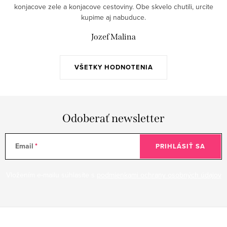
konjacove zele a konjacove cestoviny. Obe skvelo chutili, urcite
kupime aj nabuduce.
Jozef Malina
VŠETKY HODNOTENIA
Odoberať newsletter
Email
PRIHLÁSIŤ SA
Vložením e-mailu súhlasíte s
podmienkami ochrany osobných údajov
Z