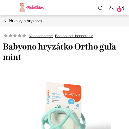
Prejsť
N
na
obsah
Hrkálky a hryzátka
K
Neohodnotené
Podrobnosti hodnotenia
Babyono hryzátko Ortho guľa
mint