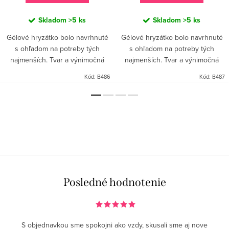
Skladom
>5 ks
Skladom
>5 ks
Gélové hryzátko bolo navrhnuté
Gélové hryzátko bolo navrhnuté
s ohľadom na potreby tých
s ohľadom na potreby tých
najmenších. Tvar a výnimočná
najmenších. Tvar a výnimočná
ľahkosť zaisťujú pohodlné
ľahkosť zaisťujú pohodlné
Kód:
B486
Kód:
B487
uchopenie drobnými detskými
uchopenie drobnými detskými
ručičkami. Hryzenie hryzátka...
ručičkami. Hryzenie hryzátka...
Posledné hodnotenie
S objednavkou sme spokojni ako vzdy, skusali sme aj nove