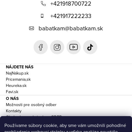
á
+421918700722
p
+421917222233
ä
babatkam
@
babatkam.sk
t
i
e
NÁJDETE NÁS
NajNákup.sk
Pricemania,sk
Heureka.sk
Favi.sk
O NÁS
Možnosti pre osobný odber
Kontakty
Obchodne podmienky a GDPR
Doprava
Používame súbory cookie, aby sme vám umožnili pohodlné
prehliadanie webovej stránky a vďaka analýze neustále