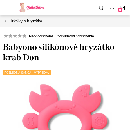
Prejsť
N
na
obsah
Hrkálky a hryzátka
K
Neohodnotené
Podrobnosti hodnotenia
Babyono silikónové hryzátko
krab Don
POSLEDNÁ ŠANCA - VÝPREDAJ