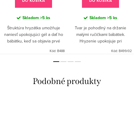
DO KOŠÍKA
DO KOŠÍKA
Skladom
>5 ks
Skladom
>5 ks
Štruktúra hryzátka umožňuje
Tvar je pohodlný na držanie
naniesť upokojujúci gél a dať ho
malými ručičkami bábätiek.
bábätku, keď sa objavia prvé
Hryzenie upokojuje pri
zúbky. Určené pre deti od 0
prerezávaní zúbkov, pružný
Kód:
B488
Kód:
B499/02
mesiacov
materiál s vlnitou štruktúrou
dokonale masíruje ďasná
bábätka. Určené...