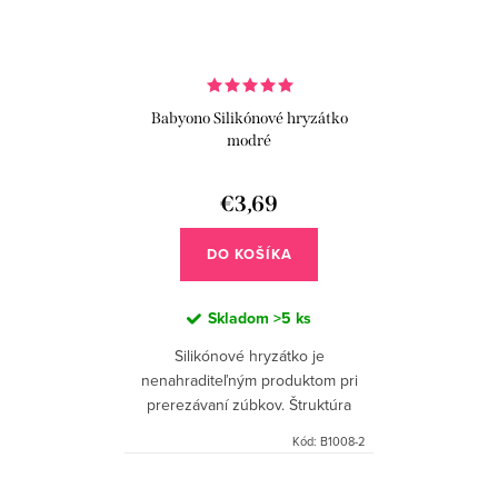
Babyono Silikónové hryzátko
modré
€3,69
DO KOŠÍKA
Skladom
>5 ks
Silikónové hryzátko je
nenahraditeľným produktom pri
prerezávaní zúbkov. Štruktúra
hryzátka umožňuje naniesť
Kód:
B1008-2
upokojujúci gél a dať ho bábätku
pri prerezávaní prvých zúbkov.