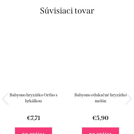
Súvisiaci tovar
Babyono hryzátko Ortho s
Babyono edukačné hryzátko
hrkálkou
melón
€7,71
€5,90