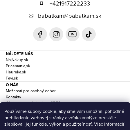
p
+421917222233
ä
babatkam
@
babatkam.sk
t
i
e
NÁJDETE NÁS
NajNákup.sk
Pricemania,sk
Heureka.sk
Favi.sk
O NÁS
Možnosti pre osobný odber
Kontakty
Obchodne podmienky a GDPR
Doprava
Používame súbory cookie, aby sme vám umožnili pohodlné
prehliadanie webovej stránky a vďaka analýze neustále
zlepšovali jej funkcie, výkon a použiteľnosť.
Viac informácií