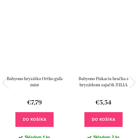
Babyono hryzátko Ortho guľa
Babyono Pískacia hračka s
mint
hryzátkom zajačik JULIA
€7,79
€5,54
DO KOŠÍKA
DO KOŠÍKA
Skladom
1 ks
Skladom
2 ks