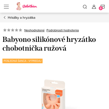
Prejsť
N
na
obsah
Hrkálky a hryzátka
K
Neohodnotené
Podrobnosti hodnotenia
Babyono silikónové hryzátko
chobotnička ružová
POSLEDNÁ ŠANCA - VÝPREDAJ