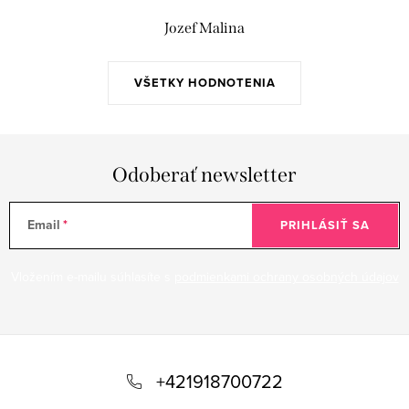
Jozef Malina
VŠETKY HODNOTENIA
Odoberať newsletter
Email
PRIHLÁSIŤ SA
Vložením e-mailu súhlasíte s
podmienkami ochrany osobných údajov
Z
á
+421918700722