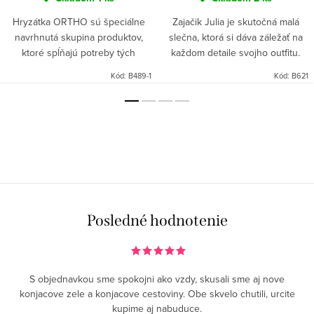
Hryzátka ORTHO sú špeciálne
Zajačik Julia je skutočná malá
navrhnutá skupina produktov,
slečna, ktorá si dáva záležať na
ktoré spĺňajú potreby tých
každom detaile svojho outfitu.
najmenších. Proces rastu a
Miluje volány a všetky odtiene
Kód:
B489-1
Kód:
B621
prerezávania prvých zúbkov je
ružovej. Julia svojím krásnym
v psycho-fyzickom kontexte pre...
vzhľadom povzbudzuje...
Posledné hodnotenie
S objednavkou sme spokojni ako vzdy, skusali sme aj nove
konjacove zele a konjacove cestoviny. Obe skvelo chutili, urcite
kupime aj nabuduce.