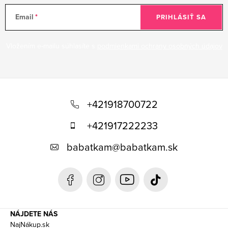
Email
PRIHLÁSIŤ SA
Vložením e-mailu súhlasíte s
podmienkami ochrany osobných údajov
Z
á
+421918700722
p
+421917222233
ä
babatkam
@
babatkam.sk
t
i
e
NÁJDETE NÁS
NajNákup.sk