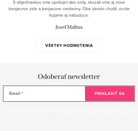
a
S objednavkou sme spokojni ako vzdy, skusali sme aj nove
p
n
konjacove zele a konjacove cestoviny. Obe skvelo chutili, urcite
r
kupime aj nabuduce.
i
v
e
Jozef Malina
k
y
v
VŠETKY HODNOTENIA
ý
p
i
Odoberať newsletter
s
u
Email
PRIHLÁSIŤ SA
Vložením e-mailu súhlasíte s
podmienkami ochrany osobných údajov
Z