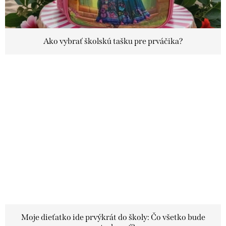
á
n
k
Ako vybrať školskú tašku pre prváčika?
o
v
Moje dieťatko ide prvýkrát do školy: Čo všetko bude