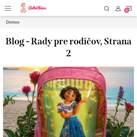
Prejsť
N
na
obsah
Domov
K
Blog - Rady pre rodičov
, Strana
2
V
ý
p
i
s
č
l