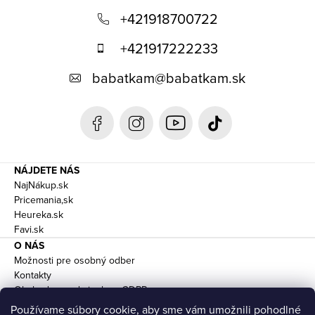
á
+421918700722
p
+421917222233
ä
babatkam
@
babatkam.sk
t
i
e
NÁJDETE NÁS
NajNákup.sk
Pricemania,sk
Heureka.sk
Favi.sk
O NÁS
Možnosti pre osobný odber
Kontakty
Obchodne podmienky a GDPR
Doprava
Používame súbory cookie, aby sme vám umožnili pohodlné